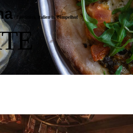
na
/
Ein Stück Italien in Tempelhof
ITE